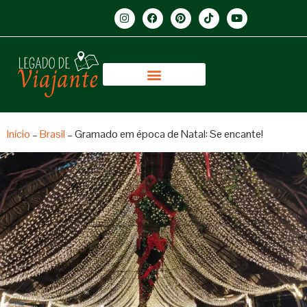
Início
–
Brasil
–
Gramado em época de Natal: Se encante!