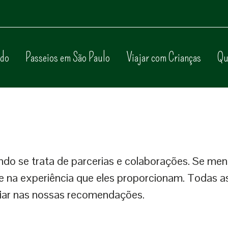
do
Passeios em São Paulo
Viajar com Crianças
Qu
o se trata de parcerias e colaborações. Se menc
e na experiência que eles proporcionam. Todas 
fiar nas nossas recomendações.