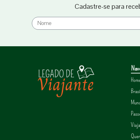
Cadastre-se para rece
Nav
Hom
Brasi
Mun
Pass
Viaj
Que