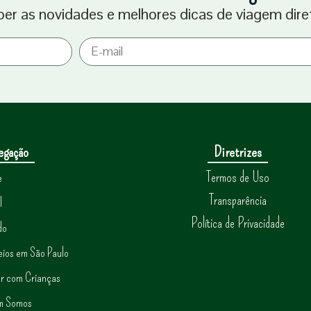
ber as novidades e melhores dicas de viagem dire
egação
Diretrizes
Termos de Uso
e
Transparência
l
Política de Privacidade
do
eios em São Paulo
ar com Crianças
m Somos