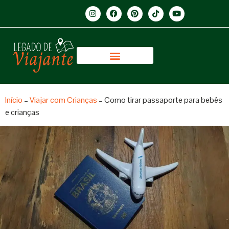
Início
–
Viajar com Crianças
–
Como tirar passaporte para bebês
e crianças