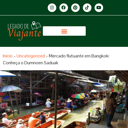
Início
–
Uncategorized
–
Mercado flutuante em Bangkok:
Conheça o Dumnoen Saduak